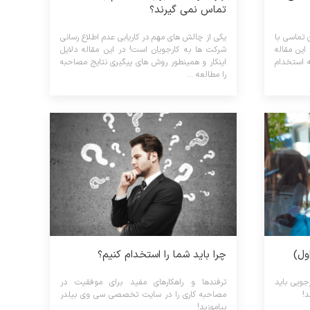
تماس نمی گیرند؟
 تماسی با
یکی از چالش های مهم در کاریابی عدم اطلاع رسانی
این مقاله
شرکت ها به کارجویان است! در این مقاله دلایل
به استخدام
اینکار و همینطور روش های پیگیری نتایج مصاحبه
را مطالعه ...
چرا باید شما را استخدام کنیم؟
ارجویی باید
ترفندها و راهکارهای مفید برای موفقیت در
د!
مصاحبه کاری را در سایت تخصصی سی وی بیلدر
بیاموزید!