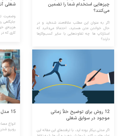
چیزهایی استخدام شما را تضمین
شغلی آنل
می‌کنند؟
وضعیت تکن
جایگاهی ر
اگر به عنوان این مطلب علاقه‌مند شده‌اید و در
هزینه‌ی خو
حال خواندن متن هستید، احتمالا می‌دانید که
کاری که در ز
استارتاپ ها چه تفاوت‌هایی با سایر کسب‌وکارها
دارند؟
12 روش برای توضیح خلأ زمانی
15 مدل مصاحبه کاری (بخش دوم)
موجود در سوابق شغلی
انواع مصاح
روبرو شدن ب
اگر مدتی بیکار بوده اید، با ترفندهای این مقاله این
زمان های بیکاری را پوشش دهید و آن ها را به نقاط