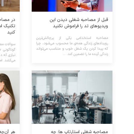
قبل از مصاحبه شغلی دیدن این
در مصاحب
ویدیوهای تد را فراموش نکنید
تکنیک اس
کنید
مصاحبه استخدامی یکی از پرچالش‌ترین
رویدادهای زندگی همه‌ی ما محسوب می‌شود، چرا
سوالات مصا
که پیدا کردن یک شغل خوب و متناسب می‌تواند
گوناگونی 
زندگی آینده ما را تضمین کند. ...
نیازی که د
می‌کشد. اما 
مصاحبه شغلی استارتاپ ها: چه
هر آن‌چه