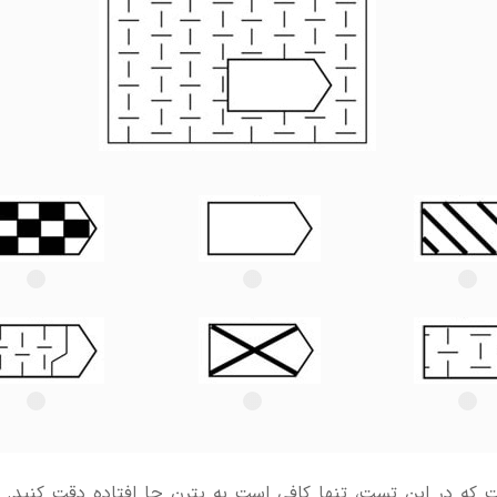
که در این تست، تنها کافی است به پترن جا افتاده دقت کنید.