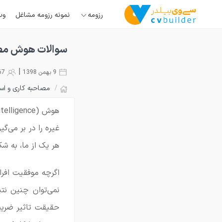
رزومه
نمونه رزومه مشاغل
وب
سوالات هوش مص
|
9 بهمن 1398
70667
/
مصاحبه کاری و اس
غیره را در بر می‌گ
هر یک از ما، به شک
اگرچه موفقیت افرا
حقیقت تاثیر ضریب