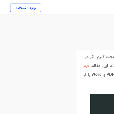
ورود | ثبت‌نام
بحث کنیم. اگر می
م این مقاله،
فرم
PD
و
Word
را از