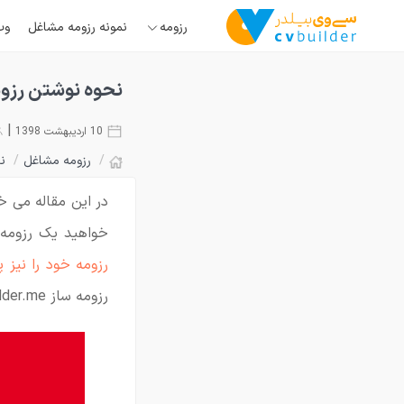
رزومه
نمونه رزومه مشاغل
وب
نحوه نوشتن رزوم
|
10 اردیبهشت 1398
/
رزومه مشاغل
/
ن
در این مقاله می خ
خواهید یک رزومه 
رزومه خود را نیز پ
رزومه ساز Cvbuilder.me دانلود نمایید.