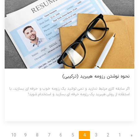
نحوه نوشتن رزومه هیبرید (ترکیبی)
اگر سابقه کاری مرتبط ندارید و نمی توانید یک رزومه خوب و حرفه ای بسازید، با
استفاده از روش هیبرید یک رزومه حرفه ای بسازید و استخدام شوید!
10
9
8
7
6
5
4
3
2
1
«