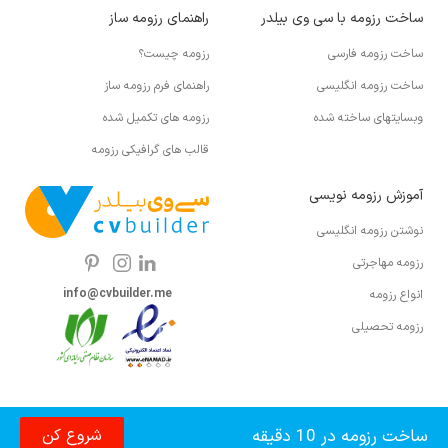
ساخت رزومه با سی وی بیلدر
راهنمای رزومه ساز
ساخت رزومه فارسی
رزومه چیست؟
ساخت رزومه انگلیسی
راهنمای فرم رزومه ساز
وبسایتهای ساخته شده
رزومه های تکمیل شده
قالب های گرافیکی رزومه
آموزش رزومه نویسی
نوشتن رزومه انگلیسی
رزومه مهاجرتی
info@cvbuilder.me
انواع رزومه
رزومه تحصیلی
ساخت رزومه در 10 دقیقه
شروع کن
© 2026 کلیه حقوق برای cvbuilder.me محفوظ است