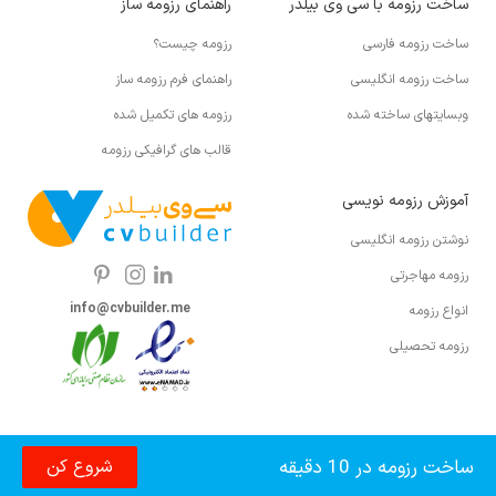
ساخت رزومه با سی وی بیلدر
راهنمای رزومه ساز
ساخت رزومه فارسی
رزومه چیست؟
ساخت رزومه انگلیسی
راهنمای فرم رزومه ساز
وبسایتهای ساخته شده
رزومه های تکمیل شده
قالب های گرافیکی رزومه
آموزش رزومه نویسی
نوشتن رزومه انگلیسی
رزومه مهاجرتی
info@cvbuilder.me
انواع رزومه
رزومه تحصیلی
ساخت رزومه در 10 دقیقه
شروع کن
© 2026 کلیه حقوق برای cvbuilder.me محفوظ است