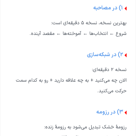
۱) در مصاحبه
بهترین نسخه، نسخه ۵ دقیقه‌ای است:
شروع ← انتخاب‌ها ← آموخته‌ها ← مقصد آینده.
۲) در شبکه‌سازی
نسخه ۲ دقیقه‌ای:
الان چه می‌کنید + به چه علاقه دارید + رو به کدام سمت
حرکت می‌کنید.
۳) در رزومه
رزومهٔ خشک تبدیل می‌شود به رزومهٔ زنده: