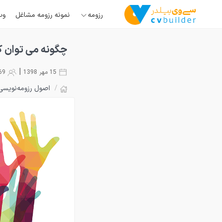
رزومه
نمونه رزومه مشاغل
وب
چگونه می توان کا
|
15 مهر 1398
8069
/
اصول رزومه‌نویسی