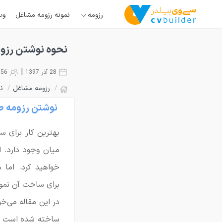
رزومه
نمونه رزومه مشاغل
وب
نحوه نوشتن رزوم
|
28 آذر 1397
68856
/
رزومه مشاغل
/
ن
نوشتن رزومه طر
بهترین کار برای س
میان وجود دارد. ا
خواهید کرد. اما 
برای ساخت آن نمونه
در این مقاله می‌خ
ساخته شده است را 