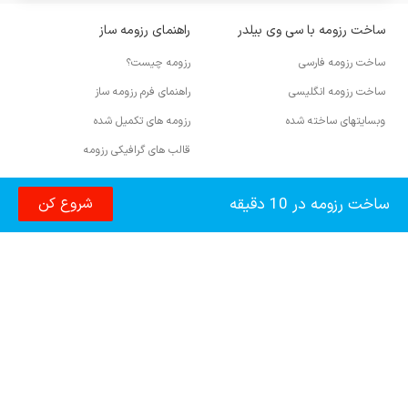
ساخت رزومه با سی وی بیلدر
راهنمای رزومه ساز
ساخت رزومه فارسی
رزومه چیست؟
ساخت رزومه انگلیسی
راهنمای فرم رزومه ساز
وبسایتهای ساخته شده
رزومه های تکمیل شده
قالب های گرافیکی رزومه
آموزش رزومه نویسی
ساخت رزومه در 10 دقیقه
شروع کن
نوشتن رزومه انگلیسی
رزومه مهاجرتی
info@cvbuilder.me
انواع رزومه
رزومه تحصیلی