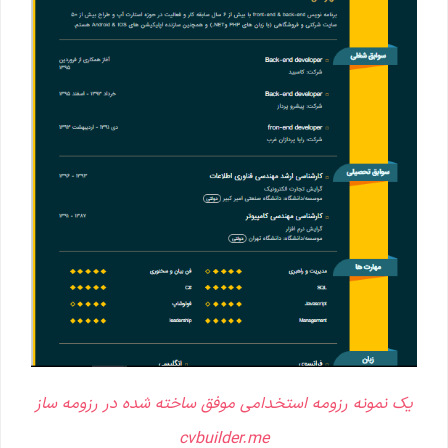
یک نمونه رزومه استخدامی موفق ساخته شده در رزومه ساز
cvbuilder.me