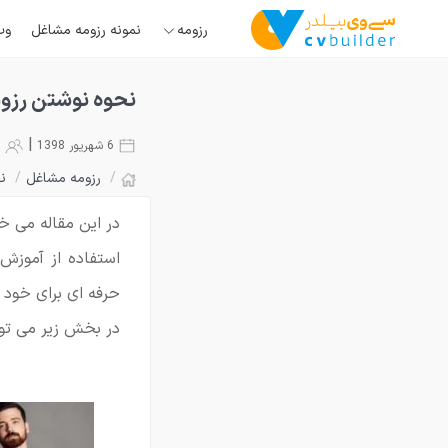
رزومه
نمونه رزومه مشاغل
وب
نحوه نوشتن رزوم
|
6 شهریور 1398
12436
/
رزومه مشاغل
/
ن
در این مقاله می خ
استفاده از آموزش 
حرفه ای برای خود 
در بخش زیر می توا