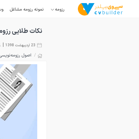
رزومه
نمونه رزومه مشاغل
وب
نکات طلایی رزومه
|
23 اردیبهشت 1398
/
اصول رزومه‌نویسی