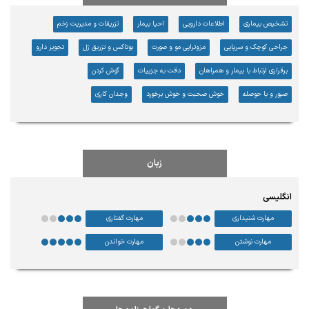
تشخیص بیماری
اطلاعات دارویی
احیا بیمار
تزریقات و مدیریت زخم
جراحی کوچک و سرپایی
مزوتراپی مو و صورت
بوتاکس و تزریق ژل
تجویز دارو
برقراری ارتباط با بیمار و همراهان
دقت به جزییات
گوش کردن
صبور و با حوصله
خوش صحبت و خوش برخورد
وجدان کاری
زبان
انگلیسی
مهارت شنیداری
مهارت گفتاری
مهارت نوشتن
مهارت خواندن