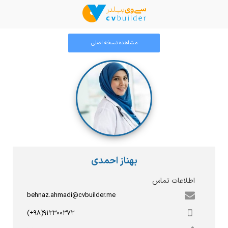
مشاهده نسخه اصلی
بهناز احمدی
اطلاعات تماس
behnaz.ahmadi@cvbuilder.me
(+۹۸)۹۱۲۳۰۰۳۷۲