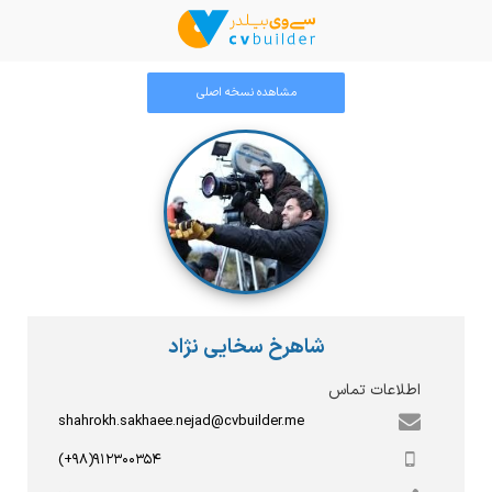
مشاهده نسخه اصلی
شاهرخ سخایی نژاد
اطلاعات تماس
shahrokh.sakhaee.nejad@cvbuilder.me
(+۹۸)۹۱۲۳۰۰۳۵۴