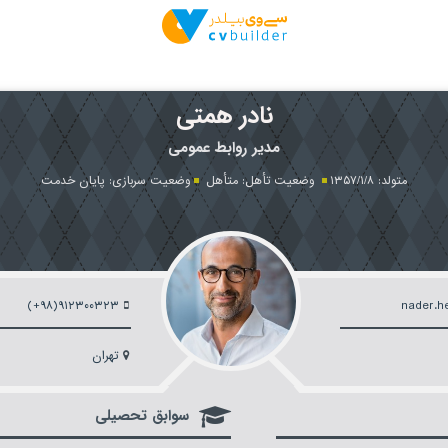
نادر همتی
مدیر روابط عمومی
متولد:
۱۳۵۷/۱/۸
وضعیت تأهل:
متأهل
وضعیت سربازی:
پایان خدمت
(+۹۸)۹۱۲۳۰۰۳۲۳
nader.h
تهران
سوابق تحصیلی