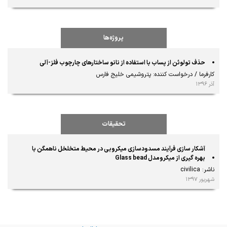
پروژه‌ها
حذف تولوئن از پساب با استفاده از نانو ساختارهای چارچوب فلز-آلی
کارفرما / درخواست کننده: پتروشیمی خلیج فارس
آذر ۱۳۹۶
تحقیقات
آشکار سازی فرآیند مسدودسازی میکروبی در محیط متخلخل ناهمگن با
بهره گیری از میکرومدل Glass bead
ناشر: civilica
شهریور ۱۳۹۷