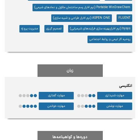
Portable WinDrawChem (نرم افزار رسم ساختمان ملکول و نمادهای شیمی)
FLUENT
ASPEN ONE (نرم افزار طراحی و شبیه سازی)
hysys (نرم افزاربهینه سازی فرآیندهای شیمیایی)
تصمیم گیری
مدیریت پروژه
روحیه کار تیمی و روابط اجتماعی
زبان
انگلیسی
مهارت شنیداری
مهارت گفتاری
مهارت نوشتن
مهارت خواندن
دوره‌ها و گواهینامه‌ها