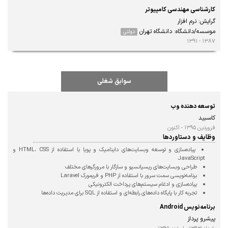
کارشناسی مهندسی کامپیوتر
گرایش: نرم افزار
موسسه/دانشگاه: دانشگاه تهران
دولتی
۱۳۸۷ - ۱۳۹۱
سوابق شغلی
توسعه دهنده وب
کاسبید
فروردین ۱۳۹۵ - اکنون
وظایف و دستاوردها
پیاده‌سازی و توسعه وبسایت‌های داینامیک و پویا با استفاده از HTML، CSS و 
JavaScript

طراحی وبسایت‌های ریسپانسیو و سازگار با مرورگرهای مختلف

برنامه‌نویسی سمت سرور با استفاده از PHP و فریمورک Laravel

پیاده‌سازی و ادغام سیستم‌های پرداخت الکترونیکی

تجربه کار با پایگاه داده‌های رابطه‌ای و استفاده از SQL برای مدیریت داده‌ها
برنامه‌نویس Android
پیشرو پرداز