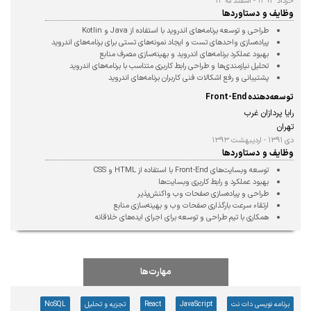
خرداد ۱۳۹۳ - اسفند ۱۳۹۵
وظایف و دستاوردها
طراحی و توسعه برنامه‌های اندروید با استفاده از Java و Kotlin

پیاده‌سازی واحد‌های تست و ایجاد نمونه‌های تستی برای برنامه‌های اندروید

بهبود عملکرد برنامه‌های اندروید و بهینه‌سازی مصرف منابع

تحلیل نیازمندی‌ها و طراحی رابط کاربری متناسب با برنامه‌های اندروید

پشتیبانی و رفع اشکالات فنی کاربران برنامه‌های اندروید
توسعه‌دهنده Front-End
رایا پردازان غرب
تهران
دی ۱۳۹۱ - اردیبهشت ۱۳۹۳
وظایف و دستاوردها
توسعه وبسایت‌های Front-End با استفاده از HTML و CSS

بهبود عملکرد و رابط کاربری وبسایت‌ها

طراحی و پیاده‌سازی صفحات وب واکنش‌پذیر

ارتقاء سرعت بارگذاری صفحات وب و بهینه‌سازی منابع

همکاری با تیم طراحی و توسعه برای اجرای ایده‌های خلاقانه
مهارت‌ها
برنامه نویسی دات نت
JavaScript
React
تجزیه و تحلیل
NoSQL